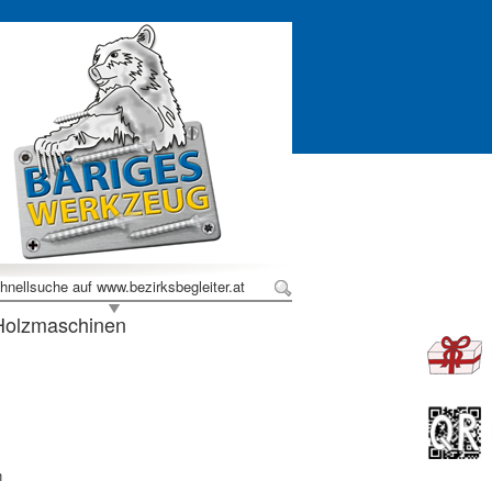
hnellsuche auf www.bezirksbegleiter.at
olzmaschinen
h