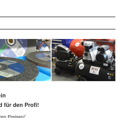
ein
 für den Profi!
ren Preisen!’