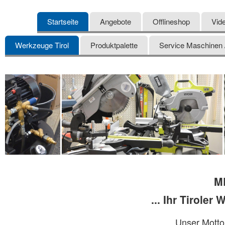
Startseite
Angebote
Offlineshop
Vid
Werkzeuge Tirol
Produktpalette
Service Maschinen
ME
... Ihr Tirole
Unser Motto: