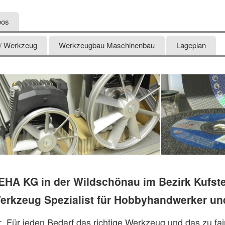
eos
 / Werkzeug
Werkzeugbau Maschinenbau
Lageplan
HA KG in der Wildschönau im Bezirk Kufst
r Werkzeug Spezialist für Hobbyhandwerker und
 ‚Für jeden Bedarf das richtige Werkzeug und das zu fai